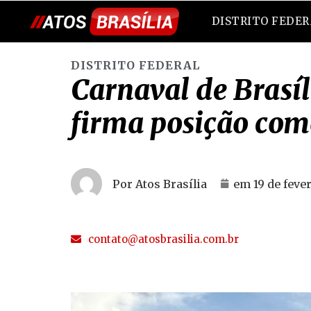
DISTRITO FEDE
DISTRITO FEDERAL
Carnaval de Brasí
firma posição como
Por Atos Brasília
em
19 de feve
contato@atosbrasilia.com.br