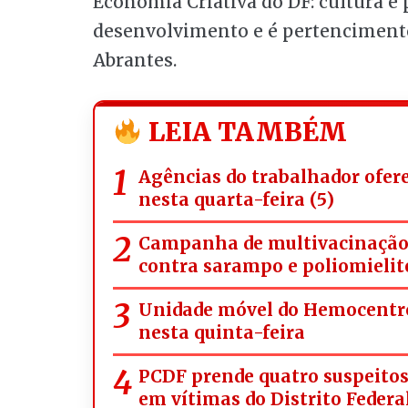
Economia Criativa do DF: cultura é p
desenvolvimento e é pertencimento”
Abrantes.
LEIA TAMBÉM
Agências do trabalhador ofer
nesta quarta-feira (5)
Campanha de multivacinação a
contra sarampo e poliomielit
Unidade móvel do Hemocentro
nesta quinta-feira
PCDF prende quatro suspeitos 
em vítimas do Distrito Federa