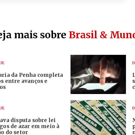
eja mais sobre
Brasil & Mun
UE
D
aria da Penha completa
s entre avanços e
ios
UE
D
ava disputa sobre lei
ogos de azar em meio à
o do setor