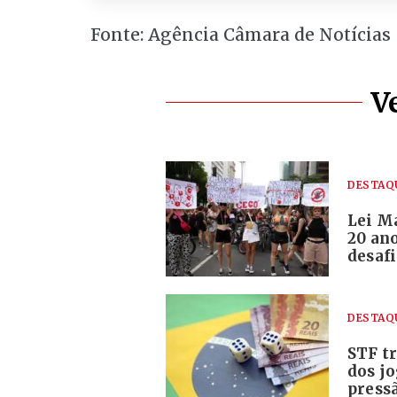
Fonte: Agência Câmara de Notícias
V
DESTAQ
Lei M
20 ano
desaf
DESTAQ
STF tr
dos j
pressã