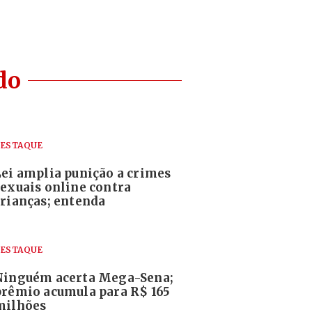
do
ESTAQUE
Lei amplia punição a crimes
sexuais online contra
crianças; entenda
ESTAQUE
Ninguém acerta Mega-Sena;
prêmio acumula para R$ 165
milhões