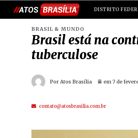
DISTRITO FEDE
BRASIL & MUNDO
Brasil está na co
tuberculose
Por Atos Brasília
em
7 de fever
contato@atosbrasilia.com.br