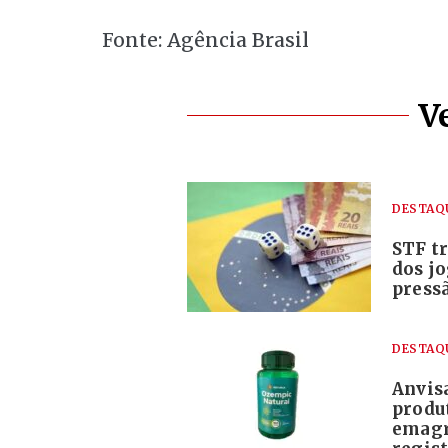
Fonte: Agência Brasil
V
DESTAQ
STF tr
dos j
pressã
DESTAQ
Anvis
produ
emagr