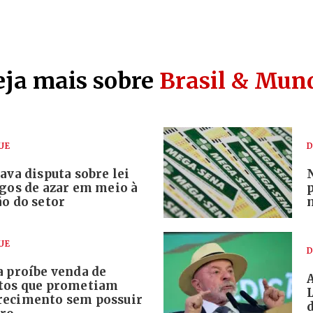
eja mais sobre
Brasil & Mun
UE
D
ava disputa sobre lei
ogos de azar em meio à
o do setor
UE
D
a proíbe venda de
tos que prometiam
ecimento sem possuir