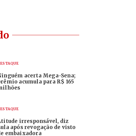
do
ESTAQUE
Ninguém acerta Mega-Sena;
prêmio acumula para R$ 165
milhões
ESTAQUE
Atitude irresponsável, diz
Lula após revogação de visto
de embaixadora