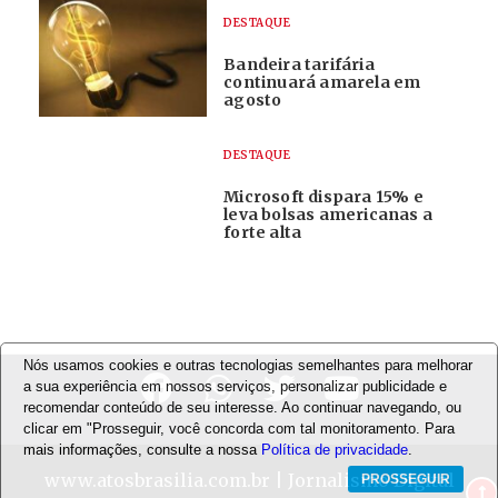
DESTAQUE
Bandeira tarifária
continuará amarela em
agosto
DESTAQUE
Microsoft dispara 15% e
leva bolsas americanas a
forte alta
Nós usamos cookies e outras tecnologias semelhantes para melhorar
a sua experiência em nossos serviços, personalizar publicidade e
recomendar conteúdo de seu interesse. Ao continuar navegando, ou
clicar em "Prosseguir, você concorda com tal monitoramento. Para
mais informações, consulte a nossa
Política de privacidade
.
www.atosbrasilia.com.br
| Jornalismo Digital
PROSSEGUIR