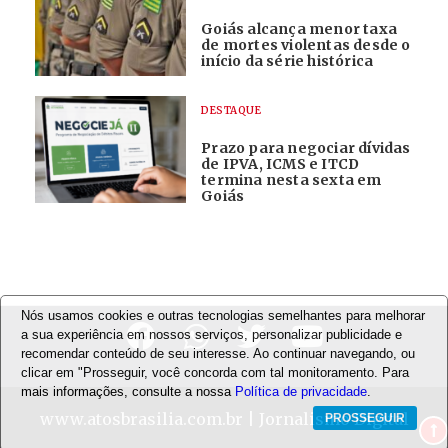
Goiás alcança menor taxa
de mortes violentas desde o
início da série histórica
DESTAQUE
Prazo para negociar dívidas
de IPVA, ICMS e ITCD
termina nesta sexta em
Goiás
Nós usamos cookies e outras tecnologias semelhantes para melhorar
a sua experiência em nossos serviços, personalizar publicidade e
recomendar conteúdo de seu interesse. Ao continuar navegando, ou
clicar em "Prosseguir, você concorda com tal monitoramento. Para
mais informações, consulte a nossa
Política de privacidade
.
www.atosbrasilia.com.br
| Jornalismo Digital
PROSSEGUIR