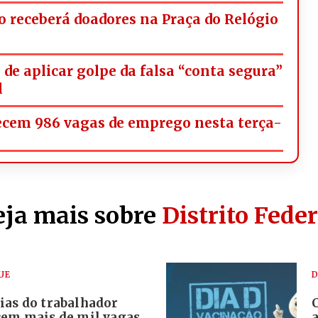
 receberá doadores na Praça do Relógio
de aplicar golpe da falsa “conta segura”
l
ecem 986 vagas de emprego nesta terça-
eja mais sobre
Distrito Feder
UE
D
ias do trabalhador
cem mais de mil vagas