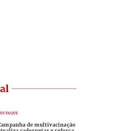
al
ESTAQUE
Campanha de multivacinação
atualiza cadernetas e reforça