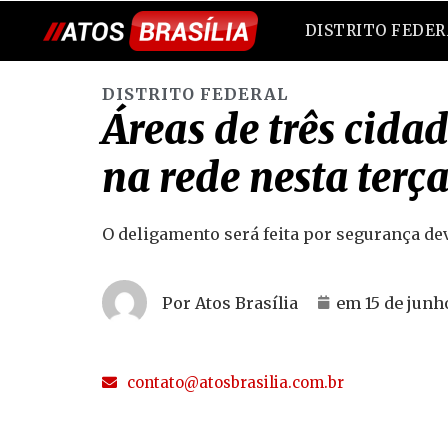
DISTRITO FEDE
DISTRITO FEDERAL
Áreas de três cid
na rede nesta terça
O deligamento será feita por segurança dev
Por Atos Brasília
em
15 de junh
contato@atosbrasilia.com.br