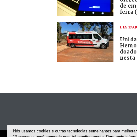
de em
feira 
DESTAQ
Unida
Hemoc
doado
nesta 
Nós usamos cookies e outras tecnologias semelhantes para melhorar 
"Prosseguir, você concorda com tal monitoramento. Para mais infor