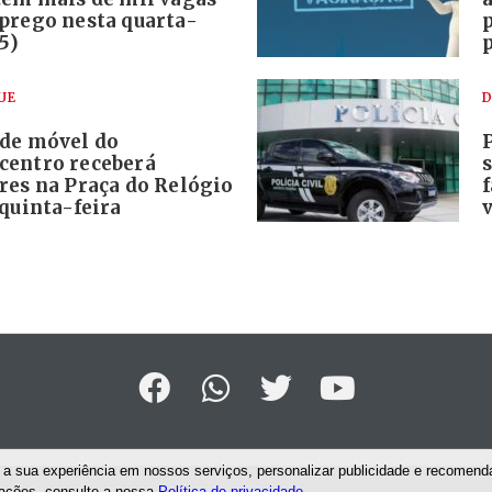
prego nesta quarta-
(5)
UE
D
de móvel do
entro receberá
res na Praça do Relógio
quinta-feira
a sua experiência em nossos serviços, personalizar publicidade e recomenda
mações, consulte a nossa
Política de privacidade
.