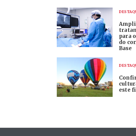
DESTAQ
Ampli
trata
para o
do co
Base
DESTAQ
Confi
cultur
este 