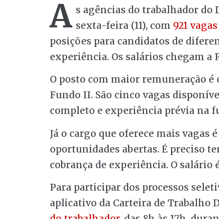
A
s agências do trabalhador do 
sexta-feira (11), com
921 vagas
posições para candidatos de difere
experiência. Os salários chegam a R
O posto com maior remuneração é o
Fundo II. São cinco vagas disponív
completo e experiência prévia na f
Já o cargo que oferece mais vagas é
oportunidades abertas. É preciso t
cobrança de experiência. O salário é
Para participar dos processos seleti
aplicativo da Carteira de Trabalho 
do trabalhador
, das 8h às 17h, du