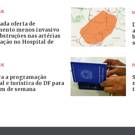
UE
D
ada oferta de
mento menos invasivo
bstruções nas artérias
ração no Hospital de
s
UE
D
ra a programação
al e turística do DF para
fim de semana