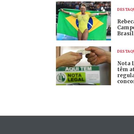
DESTAQ
Rebec
Campe
Brasí
DESTAQ
Nota L
têm a
regula
conco