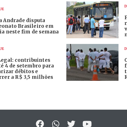
D
UE
a Andrade disputa
onato Brasileiro em
lia neste fim de semana
UE
D
egal: contribuintes
té 4 de setembro para
rizar débitos e
rrer a R$ 3,5 milhões